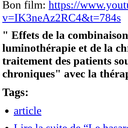
Bon film:
https://www.you
v=IK3neAz2RC4&t=784s
" Effets de la combinaison
luminothérapie et de la c
traitement des patients so
chroniques" avec la thér
Tags:
article
Lire la suite
de “Le hasard