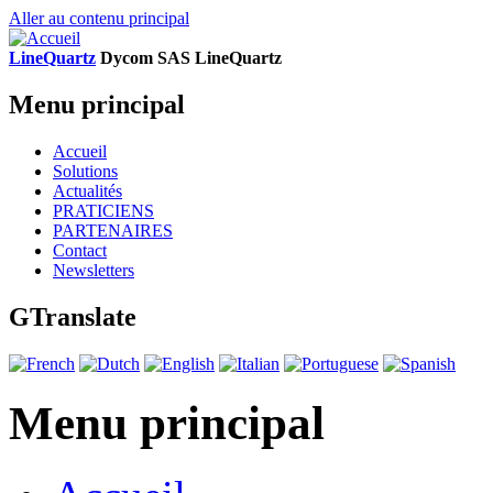
Aller au contenu principal
LineQuartz
D
ycom SAS
L
ine
Q
uartz
Menu principal
Accueil
Solutions
Actualités
PRATICIENS
PARTENAIRES
Contact
Newsletters
GTranslate
Menu principal