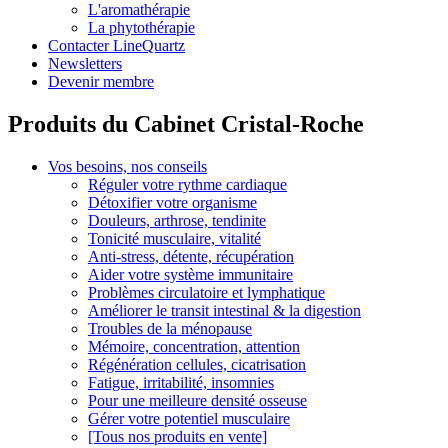
L'aromathérapie
La phytothérapie
Contacter LineQuartz
Newsletters
Devenir membre
Produits du Cabinet Cristal-Roche
Vos besoins, nos conseils
Réguler votre rythme cardiaque
Détoxifier votre organisme
Douleurs, arthrose, tendinite
Tonicité musculaire, vitalité
Anti-stress, détente, récupération
Aider votre système immunitaire
Problèmes circulatoire et lymphatique
Améliorer le transit intestinal & la digestion
Troubles de la ménopause
Mémoire, concentration, attention
Régénération cellules, cicatrisation
Fatigue, irritabilité, insomnies
Pour une meilleure densité osseuse
Gérer votre potentiel musculaire
[Tous nos produits en vente]