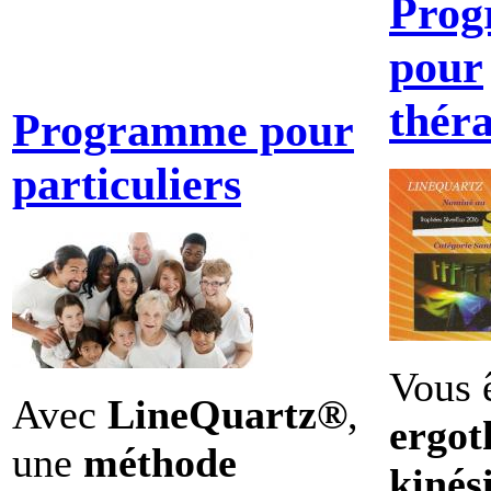
Pro
pour
thér
Programme pour
particuliers
Vous 
Avec
LineQuartz®
,
ergot
une
méthode
kinés