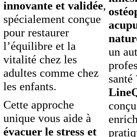
innovante et validée
,
ostéo
spécialement conçue
acupu
pour restaurer
natur
l’équilibre et la
un au
vitalité chez les
profe
adultes comme chez
santé 
les enfants.
Line
Cette approche
conçu
unique vous aide à
enrich
évacuer le stress et
pratiq