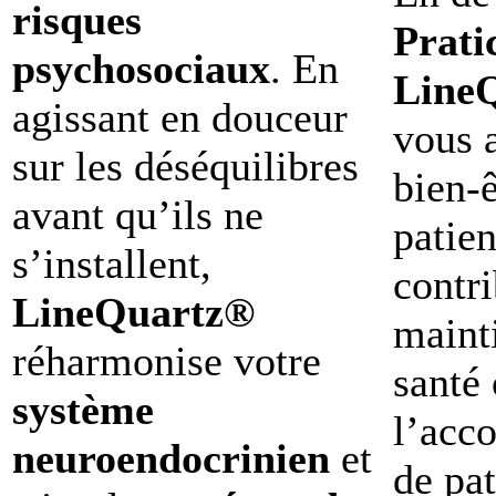
risques
Prati
psychosociaux
. En
Line
agissant en douceur
vous 
sur les déséquilibres
bien-ê
avant qu’ils ne
patien
s’installent,
contri
LineQuartz®
maint
réharmonise votre
santé 
système
l’acc
neuroendocrinien
et
de pat