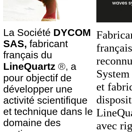
La Société
DYCOM
Fabrica
SAS,
fabricant
françai
français du
reconn
LineQuartz
®,
a
System 
pour objectif de
et fabri
développer une
disposit
activité scientifique
et technique dans le
LineQu
domaine des
avec ri