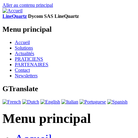
Aller au contenu principal
LineQuartz
D
ycom SAS
L
ine
Q
uartz
Menu principal
Accueil
Solutions
Actualités
PRATICIENS
PARTENAIRES
Contact
Newsletters
GTranslate
Menu principal