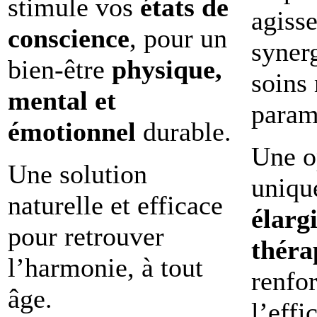
stimule vos
états de
agisse
conscience
, pour un
synerg
bien-être
physique,
soins
mental et
param
émotionnel
durable.
Une o
Une solution
uniqu
naturelle et efficace
élargi
pour retrouver
théra
l’harmonie, à tout
renfo
âge.
l’effi