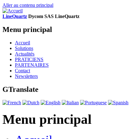
Aller au contenu principal
LineQuartz
D
ycom SAS
L
ine
Q
uartz
Menu principal
Accueil
Solutions
Actualités
PRATICIENS
PARTENAIRES
Contact
Newsletters
GTranslate
Menu principal