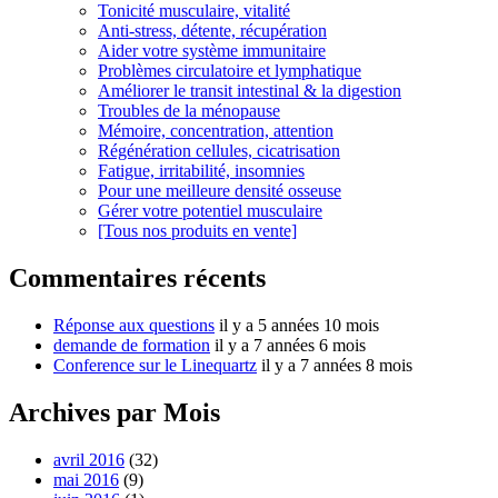
Tonicité musculaire, vitalité
Anti-stress, détente, récupération
Aider votre système immunitaire
Problèmes circulatoire et lymphatique
Améliorer le transit intestinal & la digestion
Troubles de la ménopause
Mémoire, concentration, attention
Régénération cellules, cicatrisation
Fatigue, irritabilité, insomnies
Pour une meilleure densité osseuse
Gérer votre potentiel musculaire
[Tous nos produits en vente]
Commentaires récents
Réponse aux questions
il y a 5 années 10 mois
demande de formation
il y a 7 années 6 mois
Conference sur le Linequartz
il y a 7 années 8 mois
Archives par Mois
avril 2016
(32)
mai 2016
(9)