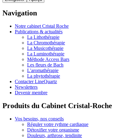
Navigation
Notre cabinet Cristal Roche
Publications & actualités
La Lithothérapie
La Chromothérapie
La Musicothérapie
La Luminothérapie
Méthode Access Bars
Les fleurs de Bach
L'aromathérapie
La phytothérapie
Contacter LineQuartz
Newsletters
Devenir membre
Produits du Cabinet Cristal-Roche
Vos besoins, nos conseils
Réguler votre rythme cardiaque
Détoxifier votre organisme
Douleurs, arthrose, tendinite