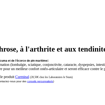
rose, à l'arthrite et aux tendinit
:
rcuma et de l'écorce de pin maritime
ation (lombalgie, sciatique, conjonctivite, cataracte, dyspepsies, intesti
ire pour un meilleur confort ostéo-articulaire et seront efficace contre le 
 le produit
Curminal
(28,50€ chez les Laboratoires le Stum)
 contactez-nous pour des
conseils personnalisés
)