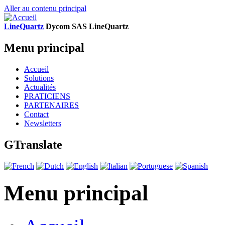
Aller au contenu principal
LineQuartz
D
ycom SAS
L
ine
Q
uartz
Menu principal
Accueil
Solutions
Actualités
PRATICIENS
PARTENAIRES
Contact
Newsletters
GTranslate
Menu principal