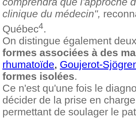
comprendra que l'approche di
clinique du médecin",
reconna
4
Québec
.
On distingue également deux
formes associées à des ma
rhumatoïde
,
Goujerot-Sjögre
formes isolées
.
Ce n'est qu'une fois le diagn
décider de la prise en charge
permettant de soulager le pat