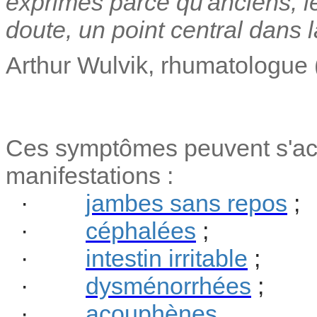
exprimés parce qu'anciens, l
doute, un point central dans l
Arthur Wulvik, rhumatologue 
Ces symptômes peuvent s'ac
manifestations :
·
jambes sans repos
;
·
céphalées
;
·
intestin irritable
;
·
dysménorrhées
;
·
acouphènes