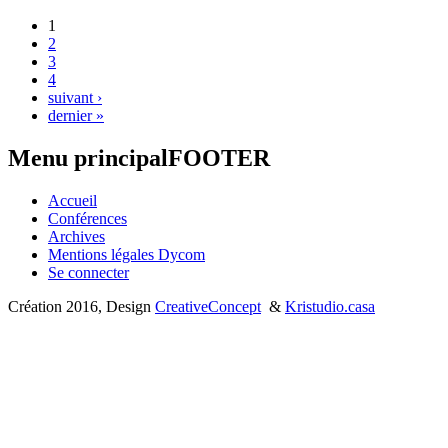
1
2
3
4
suivant ›
dernier »
Menu principalFOOTER
Accueil
Conférences
Archives
Mentions légales Dycom
Se connecter
Création 2016, Design
CreativeConcept
&
Kristudio.casa