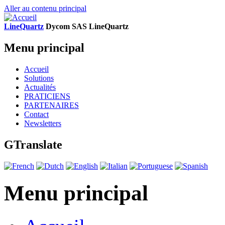
Aller au contenu principal
LineQuartz
D
ycom SAS
L
ine
Q
uartz
Menu principal
Accueil
Solutions
Actualités
PRATICIENS
PARTENAIRES
Contact
Newsletters
GTranslate
Menu principal