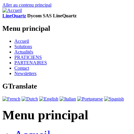
Aller au contenu principal
LineQuartz
D
ycom SAS
L
ine
Q
uartz
Menu principal
Accueil
Solutions
Actualités
PRATICIENS
PARTENAIRES
Contact
Newsletters
GTranslate
Menu principal