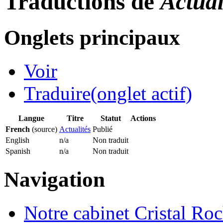
Traductions de
Actual
Onglets principaux
Voir
Traduire
(onglet actif)
Langue
Titre
Statut
Actions
French
(source)
Actualités
Publié
English
n/a
Non traduit
Spanish
n/a
Non traduit
Navigation
Notre cabinet Cristal Ro