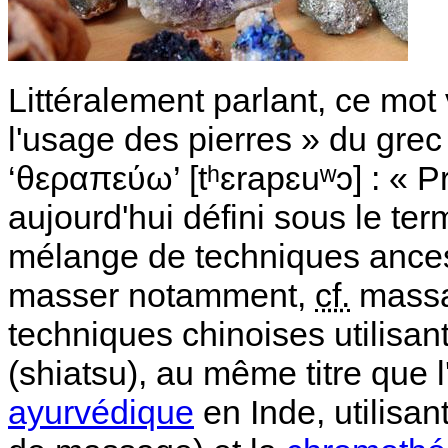
Littéralement parlant, ce mot
l'usage des pierres » du grec a
‘θεραπεύω’ [tʰɛrapɛuʷɔ] : « P
aujourd'hui défini sous le term
mélange de techniques ancestr
masser notamment,
cf.
massa
techniques chinoises utilisan
(shiatsu), au même titre que l
ayurvédique
en Inde, utilisan