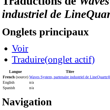
Traductions de
Waves 
industriel de LineQua
Onglets principaux
Voir
Traduire
(onglet actif)
Langue
Titre
French
(source)
Waves System, partenaire industriel de LineQuartz
English
n/a
Spanish
n/a
Navigation