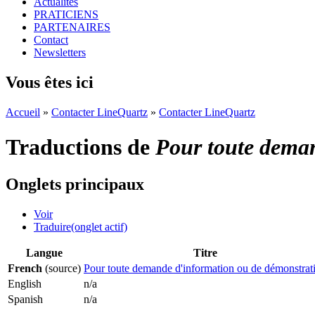
Actualités
PRATICIENS
PARTENAIRES
Contact
Newsletters
Vous êtes ici
Accueil
»
Contacter LineQuartz
»
Contacter LineQuartz
Traductions de
Pour toute deman
Onglets principaux
Voir
Traduire
(onglet actif)
Langue
Titre
French
(source)
Pour toute demande d'information ou de démonstrat
English
n/a
Spanish
n/a