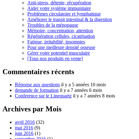
Anti-stress, détente, récupération
Aider votre système immunitaire
Problèmes circulatoire et lymphatique
Améliorer le transit intestinal & la digestion
Troubles de la ménopause
Mémoire, concentration, attention
Régénération cellules, cicatrisation
Fatigue, irritabilité, insomnies
Pour une meilleure densité osseuse
Gérer votre potentiel musculaire
[Tous nos produits en vente]
Commentaires récents
Réponse aux questions
il y a 5 années 10 mois
demande de formation
il y a 7 années 6 mois
Conference sur le Linequartz
il y a 7 années 8 mois
Archives par Mois
avril 2016
(32)
mai 2016
(9)
juin 2016
(1)
septembre 2016
(1)