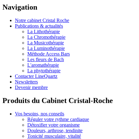
Navigation
Notre cabinet Cristal Roche
Publications & actualités
La Lithothérapie
La Chromothérapie
La Musicothérapie
La Luminothérapie
Méthode Access Bars
Les fleurs de Bach
L'aromathérapie
La phytothérapie
Contacter LineQuartz
Newsletters
Devenir membre
Produits du Cabinet Cristal-Roche
Vos besoins, nos conseils
Réguler votre rythme cardiaque
Détoxifier votre organisme
Douleurs, arthrose, tendinite
Tonicité musculaire, vitalité