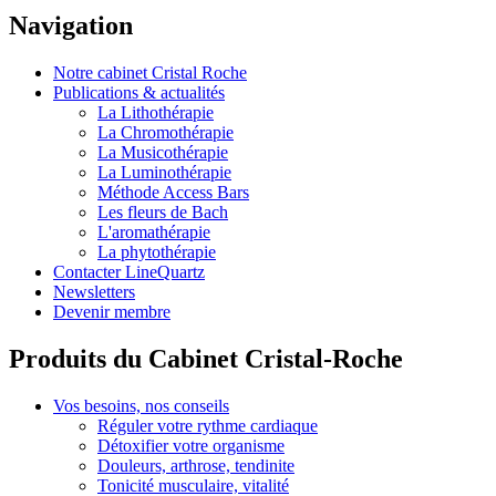
Navigation
Notre cabinet Cristal Roche
Publications & actualités
La Lithothérapie
La Chromothérapie
La Musicothérapie
La Luminothérapie
Méthode Access Bars
Les fleurs de Bach
L'aromathérapie
La phytothérapie
Contacter LineQuartz
Newsletters
Devenir membre
Produits du Cabinet Cristal-Roche
Vos besoins, nos conseils
Réguler votre rythme cardiaque
Détoxifier votre organisme
Douleurs, arthrose, tendinite
Tonicité musculaire, vitalité