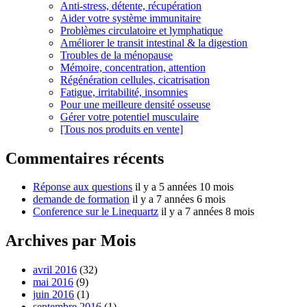
Anti-stress, détente, récupération
Aider votre système immunitaire
Problèmes circulatoire et lymphatique
Améliorer le transit intestinal & la digestion
Troubles de la ménopause
Mémoire, concentration, attention
Régénération cellules, cicatrisation
Fatigue, irritabilité, insomnies
Pour une meilleure densité osseuse
Gérer votre potentiel musculaire
[Tous nos produits en vente]
Commentaires récents
Réponse aux questions
il y a 5 années 10 mois
demande de formation
il y a 7 années 6 mois
Conference sur le Linequartz
il y a 7 années 8 mois
Archives par Mois
avril 2016
(32)
mai 2016
(9)
juin 2016
(1)
septembre 2016
(1)