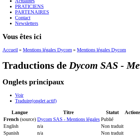
Actualités
PRATICIENS
PARTENAIRES
Contact
Newsletters
Vous êtes ici
Accueil
»
Mentions légales Dycom
»
Mentions légales Dycom
Traductions de
Dycom SAS - Men
Onglets principaux
Voir
Traduire
(onglet actif)
Langue
Titre
Statut
Action
French
(source)
Dycom SAS - Mentions légales
Publié
English
n/a
Non traduit
Spanish
n/a
Non traduit