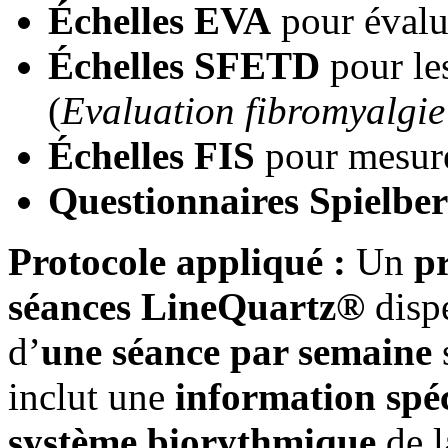
Échelles EVA
pour évalue
Échelles SFETD
pour les
(
Evaluation fibromyalgie
Échelles FIS
pour mesurer
Questionnaires Spielbe
Protocole appliqué :
Un
pr
séances LineQuartz®
disp
d’
une séance par semaine
inclut une
information spé
système biorythmique
de l