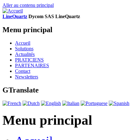
Aller au contenu principal
LineQuartz
D
ycom SAS
L
ine
Q
uartz
Menu principal
Accueil
Solutions
Actualités
PRATICIENS
PARTENAIRES
Contact
Newsletters
GTranslate
Menu principal