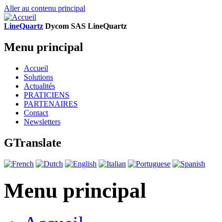
Aller au contenu principal
LineQuartz
D
ycom SAS
L
ine
Q
uartz
Menu principal
Accueil
Solutions
Actualités
PRATICIENS
PARTENAIRES
Contact
Newsletters
GTranslate
Menu principal