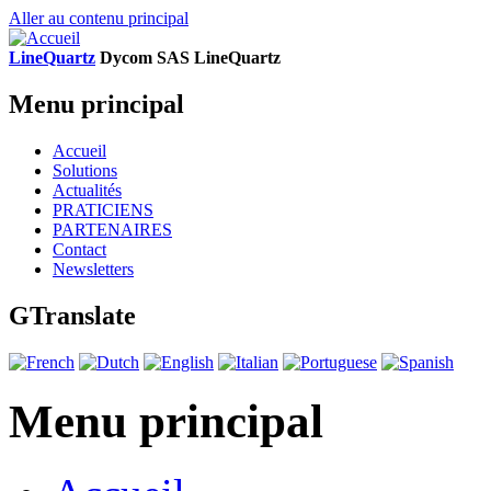
Aller au contenu principal
LineQuartz
D
ycom SAS
L
ine
Q
uartz
Menu principal
Accueil
Solutions
Actualités
PRATICIENS
PARTENAIRES
Contact
Newsletters
GTranslate
Menu principal