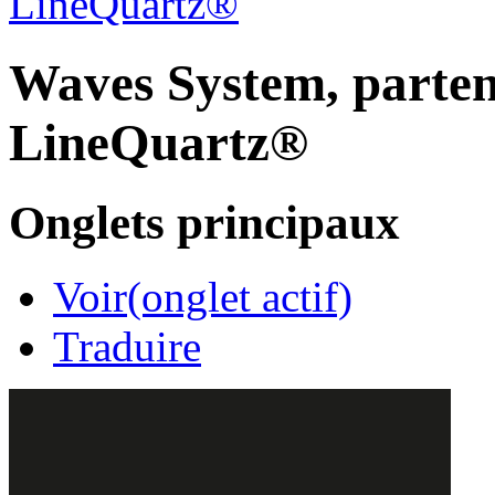
LineQuartz®
Waves System, partena
LineQuartz®
Onglets principaux
Voir
(onglet actif)
Traduire