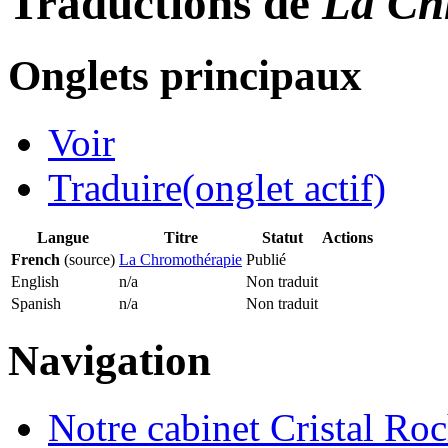
Traductions de
La Ch
Onglets principaux
Voir
Traduire
(onglet actif)
Langue
Titre
Statut
Actions
French
(source)
La Chromothérapie
Publié
English
n/a
Non traduit
Spanish
n/a
Non traduit
Navigation
Notre cabinet Cristal Ro