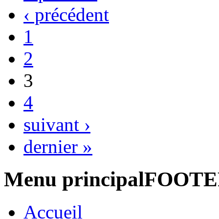
‹ précédent
1
2
3
4
suivant ›
dernier »
Menu principalFOOT
Accueil