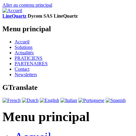
Aller au contenu principal
LineQuartz
D
ycom SAS
L
ine
Q
uartz
Menu principal
Accueil
Solutions
Actualités
PRATICIENS
PARTENAIRES
Contact
Newsletters
GTranslate
Menu principal