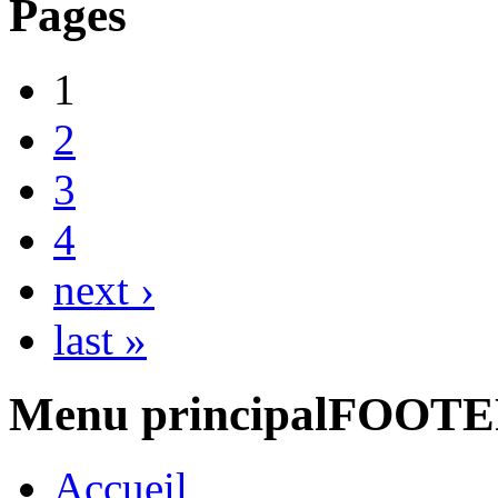
Pages
1
2
3
4
next ›
last »
Menu principalFOOT
Accueil