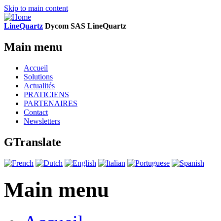
Skip to main content
LineQuartz
D
ycom SAS
L
ine
Q
uartz
Main menu
Accueil
Solutions
Actualités
PRATICIENS
PARTENAIRES
Contact
Newsletters
GTranslate
Main menu