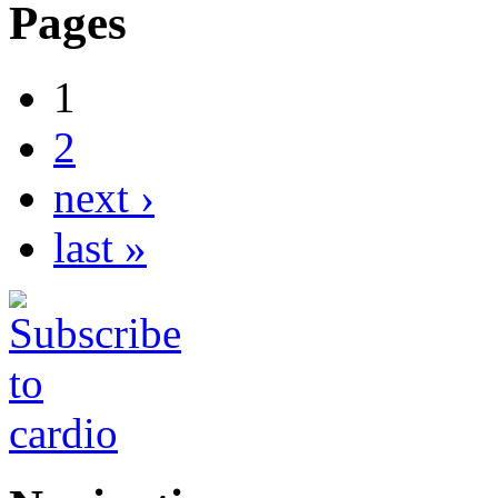
Pages
1
2
next ›
last »