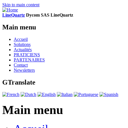
Skip to main content
LineQuartz
D
ycom SAS
L
ine
Q
uartz
Main menu
Accueil
Solutions
Actualités
PRATICIENS
PARTENAIRES
Contact
Newsletters
GTranslate
Main menu