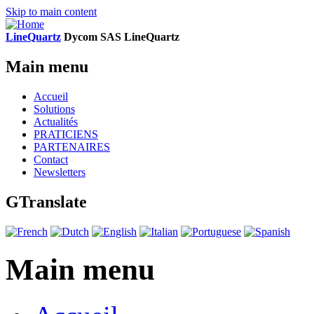
Skip to main content
LineQuartz
D
ycom SAS
L
ine
Q
uartz
Main menu
Accueil
Solutions
Actualités
PRATICIENS
PARTENAIRES
Contact
Newsletters
GTranslate
Main menu