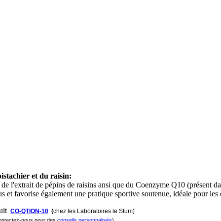
pistachier et du raisin:
 de l'extrait de pépins de raisins ansi que du Coenzyme Q10 (présent das l
tus et favorise également une pratique sportive soutenue, idéale pour les
uit
CO-QTION-10
(
chez les Laboratoires le Stum)
 contactez-nous pour des
conseils personnalisés
)