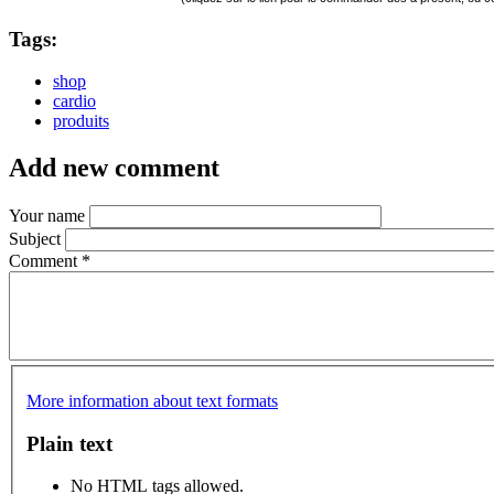
Tags:
shop
cardio
produits
Add new comment
Your name
Subject
Comment
*
More information about text formats
Plain text
No HTML tags allowed.