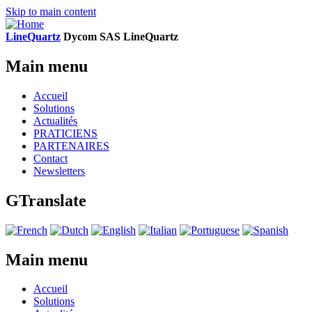
Skip to main content
LineQuartz
D
ycom SAS
L
ine
Q
uartz
Main menu
Accueil
Solutions
Actualités
PRATICIENS
PARTENAIRES
Contact
Newsletters
GTranslate
Main menu
Accueil
Solutions