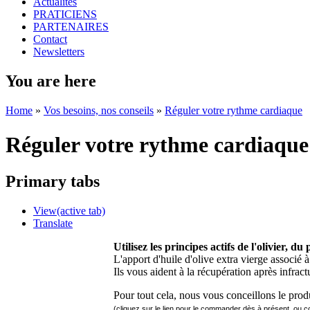
Actualités
PRATICIENS
PARTENAIRES
Contact
Newsletters
You are here
Home
»
Vos besoins, nos conseils
»
Réguler votre rythme cardiaque
Réguler votre rythme cardiaque
Primary tabs
View
(active tab)
Translate
Utilisez les principes actifs de l'olivier, du 
L'apport d'huile d'olive extra vierge associé à
Ils vous aident à la récupération après infrac
Pour tout cela, nous vous conceillons le prod
(cliquez sur le lien pour le commander dès à présent, ou