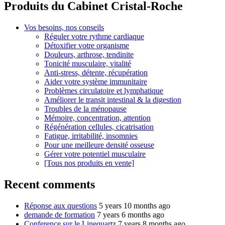
Produits du Cabinet Cristal-Roche
Vos besoins, nos conseils
Réguler votre rythme cardiaque
Détoxifier votre organisme
Douleurs, arthrose, tendinite
Tonicité musculaire, vitalité
Anti-stress, détente, récupération
Aider votre système immunitaire
Problèmes circulatoire et lymphatique
Améliorer le transit intestinal & la digestion
Troubles de la ménopause
Mémoire, concentration, attention
Régénération cellules, cicatrisation
Fatigue, irritabilité, insomnies
Pour une meilleure densité osseuse
Gérer votre potentiel musculaire
[Tous nos produits en vente]
Recent comments
Réponse aux questions
5 years 10 months ago
demande de formation
7 years 6 months ago
Conference sur le Linequartz
7 years 8 months ago