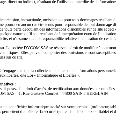
, direct ou indirect, résultant de l'utilisation interdite des informations
récision, inexactitude, omission ou pour tous dommages résultant d’un
 pourra en aucun cas être tenus pour responsable de tout dommage direct
 et de toute perte découlant des informations disponibles sur ce site et 
ue nature qu’il soit résultant de l’interprétation et/ou de l’utilisation
 et n'assume aucune responsabilité relative à l'utilisation de ces infor
l'état. La société DYCOM SAS se réserve le droit de modifier à tout mom
scientifiques. Elles peuvent comporter des omissions et sont susceptibles
es sur ce site.
ngage à ce que la collecte et le traitement d'informations personnelles
aux libertés, dite Loi « Informatique et Libertés ».
inatives :
us disposez d'un droit d'accès, de rectification aux données personnelle
 : DYCOM SAS – 1, Rue Gustave Courbet - 44800 SAINT-HERBLAIN
un petit fichier informatique stocké sur votre terminal (ordinateur, tabl
permettent d’améliorer la sécurité (en rendant la connexion fiable) et de