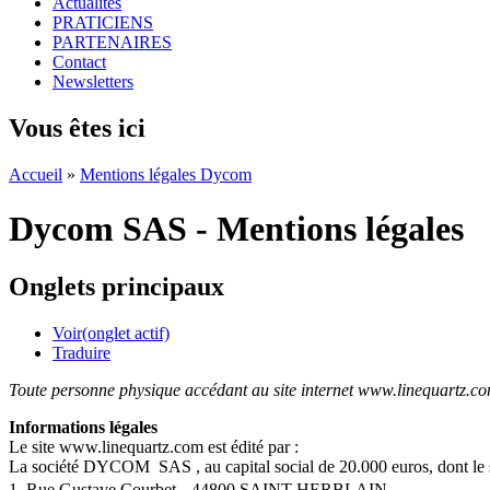
Actualités
PRATICIENS
PARTENAIRES
Contact
Newsletters
Vous êtes ici
Accueil
»
Mentions légales Dycom
Dycom SAS - Mentions légales
Onglets principaux
Voir
(onglet actif)
Traduire
Toute personne physique accédant au site internet www.linequartz.com 
Informations légales
Le site www.linequartz.com est édité par :
La société DYCOM SAS , au capital social de 20.000 euros, dont le siè
1, Rue Gustave Courbet 44800 SAINT-HERBLAIN