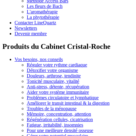
Méthode Access Bars
Les fleurs de Bach
L'aromathérapie
La phytothérapie
Contacter LineQuartz
Newsletters
Devenir membre
Produits du Cabinet Cristal-Roche
Vos besoins, nos conseils
Réguler votre rythme cardiaque
Détoxifier votre organisme
Douleurs, arthrose, tendinite
Tonicité musculaire, vitalité
Anti-stress, détente, récupération
Aider votre système immunitaire
Problèmes circulatoire et lymphatique
Améliorer le transit intestinal & la digestion
Troubles de la ménopause
Mémoire, concentration, attention
Régénération cellules, cicatrisation
Fatigue, irritabilité, insomnies
Pour une meilleure densité osseuse
Gérer votre potentiel musculaire