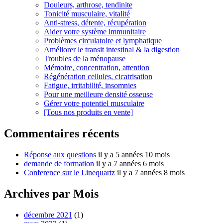
Douleurs, arthrose, tendinite
Tonicité musculaire, vitalité
Anti-stress, détente, récupération
Aider votre système immunitaire
Problèmes circulatoire et lymphatique
Améliorer le transit intestinal & la digestion
Troubles de la ménopause
Mémoire, concentration, attention
Régénération cellules, cicatrisation
Fatigue, irritabilité, insomnies
Pour une meilleure densité osseuse
Gérer votre potentiel musculaire
[Tous nos produits en vente]
Commentaires récents
Réponse aux questions
il y a 5 années 10 mois
demande de formation
il y a 7 années 6 mois
Conference sur le Linequartz
il y a 7 années 8 mois
Archives par Mois
décembre 2021
(1)