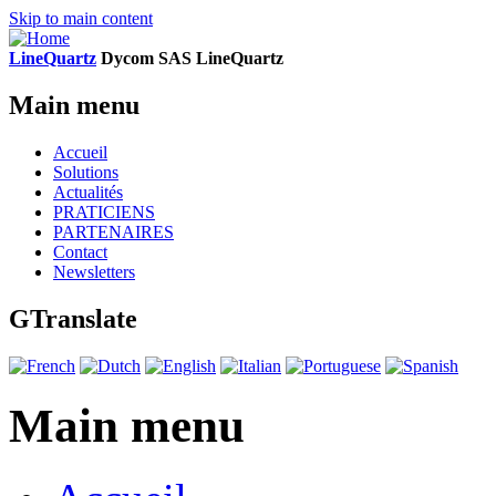
Skip to main content
LineQuartz
D
ycom SAS
L
ine
Q
uartz
Main menu
Accueil
Solutions
Actualités
PRATICIENS
PARTENAIRES
Contact
Newsletters
GTranslate
Main menu