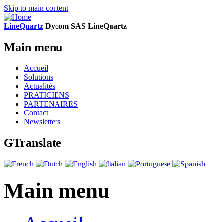
Skip to main content
LineQuartz
D
ycom SAS
L
ine
Q
uartz
Main menu
Accueil
Solutions
Actualités
PRATICIENS
PARTENAIRES
Contact
Newsletters
GTranslate
Main menu