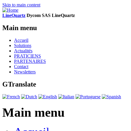
Skip to main content
LineQuartz
D
ycom SAS
L
ine
Q
uartz
Main menu
Accueil
Solutions
Actualités
PRATICIENS
PARTENAIRES
Contact
Newsletters
GTranslate
Main menu