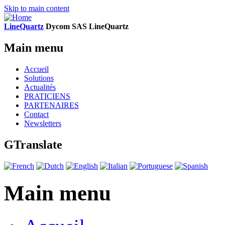
Skip to main content
LineQuartz
D
ycom SAS
L
ine
Q
uartz
Main menu
Accueil
Solutions
Actualités
PRATICIENS
PARTENAIRES
Contact
Newsletters
GTranslate
Main menu