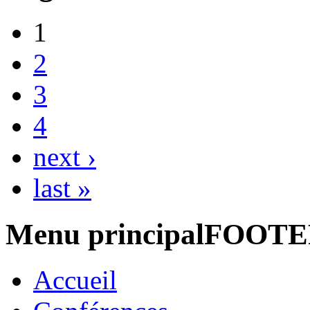
1
2
3
4
next ›
last »
Menu principalFOOT
Accueil