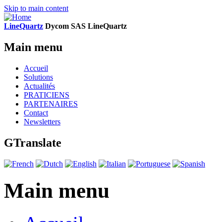
Skip to main content
LineQuartz
D
ycom SAS
L
ine
Q
uartz
Main menu
Accueil
Solutions
Actualités
PRATICIENS
PARTENAIRES
Contact
Newsletters
GTranslate
Main menu