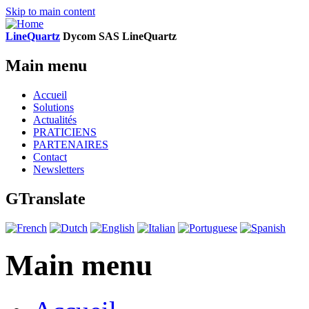
Skip to main content
LineQuartz
D
ycom SAS
L
ine
Q
uartz
Main menu
Accueil
Solutions
Actualités
PRATICIENS
PARTENAIRES
Contact
Newsletters
GTranslate
Main menu