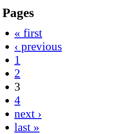
Pages
« first
‹ previous
1
2
3
4
next ›
last »