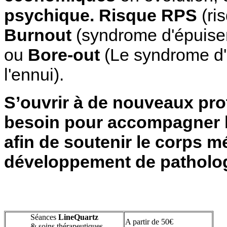
psychique. Risque RPS
(ri
Burnout
(syndrome d'épuise
ou
Bore-out
(Le syndrome d'
l'ennui).
S’ouvrir à de nouveaux pro
besoin pour accompagner le ‘
afin de soutenir le corps mé
développement de patholog
Séances
L
ine
Q
uartz
A partir de 50€
& soins thérapeutiques