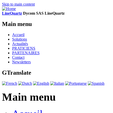
Skip to main content
LineQuartz
D
ycom SAS
L
ine
Q
uartz
Main menu
Accueil
Solutions
Actualités
PRATICIENS
PARTENAIRES
Contact
Newsletters
GTranslate
Main menu