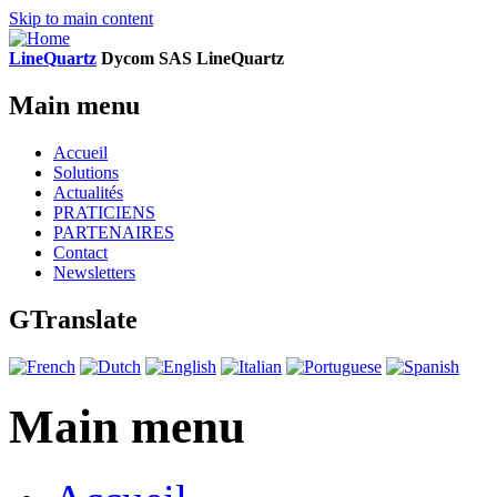
Skip to main content
LineQuartz
D
ycom SAS
L
ine
Q
uartz
Main menu
Accueil
Solutions
Actualités
PRATICIENS
PARTENAIRES
Contact
Newsletters
GTranslate
Main menu