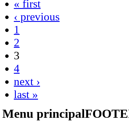
« first
‹ previous
1
2
3
4
next ›
last »
Menu principalFOOT